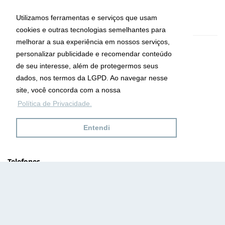
Utilizamos ferramentas e serviços que usam
cookies e outras tecnologias semelhantes para
melhorar a sua experiência em nossos serviços,
CRECI: 29755-J
personalizar publicidade e recomendar conteúdo
Informações de Contato
de seu interesse, além de protegermos seus
dados, nos termos da LGPD. Ao navegar nesse
site, você concorda com a nossa
Ana Maria Imóveis
Política de Privacidade.
Av. Maria de Lourdes da Silva Kfouri, Nº7
Caraguatatuba - SP
Entendi
CEP: 11667-000
Telefones
(12) 9.8132.5151
(12) 9.9632.5151
Site desenvolvido por
ImóvelOffice
© - Todos os direitos reservados