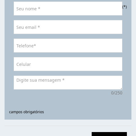
(*)
0/250
campos obrigatórios