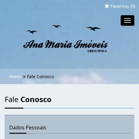
Favoritos (
0
)
Toggl
navig
Home
Fale Conosco
Fale
Conosco
Dados Pessoais