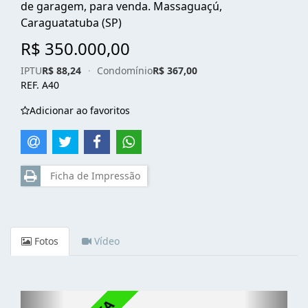
de garagem, para venda. Massaguaçú,
Caraguatatuba (SP)
R$ 350.000,00
IPTU
R$ 88,24
·
Condomínio
R$ 367,00
REF. A40
Adicionar ao favoritos
Ficha de Impressão
Fotos
Vídeo