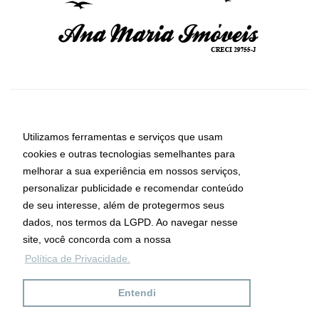
Ana Maria Imóveis
Utilizamos ferramentas e serviços que usam
cookies e outras tecnologias semelhantes para
melhorar a sua experiência em nossos serviços,
CRECI: 29755-J
personalizar publicidade e recomendar conteúdo
Informações de Contato
de seu interesse, além de protegermos seus
dados, nos termos da LGPD. Ao navegar nesse
site, você concorda com a nossa
Ana Maria Imóveis
Política de Privacidade.
Av. Maria de Lourdes da Silva Kfouri, Nº7
Caraguatatuba - SP
Entendi
CEP: 11667-000