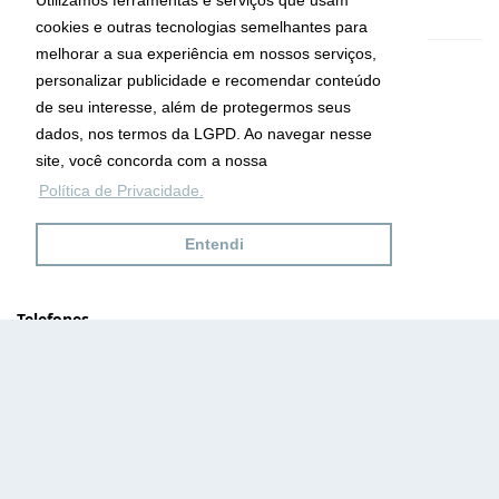
cookies e outras tecnologias semelhantes para
melhorar a sua experiência em nossos serviços,
CRECI: 29755-J
personalizar publicidade e recomendar conteúdo
Informações de Contato
de seu interesse, além de protegermos seus
dados, nos termos da LGPD. Ao navegar nesse
site, você concorda com a nossa
Ana Maria Imóveis
Política de Privacidade.
Av. Maria de Lourdes da Silva Kfouri, Nº7
Caraguatatuba - SP
Entendi
CEP: 11667-000
Telefones
(12) 9.8132.5151
(12) 9.9632.5151
Site desenvolvido por
ImóvelOffice
© - Todos os direitos reservados