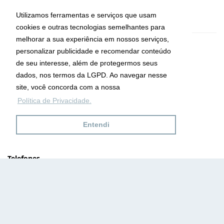
Utilizamos ferramentas e serviços que usam
cookies e outras tecnologias semelhantes para
melhorar a sua experiência em nossos serviços,
CRECI: 29755-J
personalizar publicidade e recomendar conteúdo
Informações de Contato
de seu interesse, além de protegermos seus
dados, nos termos da LGPD. Ao navegar nesse
site, você concorda com a nossa
Ana Maria Imóveis
Política de Privacidade.
Av. Maria de Lourdes da Silva Kfouri, Nº7
Caraguatatuba - SP
Entendi
CEP: 11667-000
Telefones
(12) 9.8132.5151
(12) 9.9632.5151
Site desenvolvido por
ImóvelOffice
© - Todos os direitos reservados