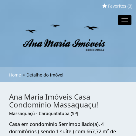
Favoritos (
0
)
Toggl
navig
Home
Detalhe do Imóvel
Ana Maria Imóveis Casa
Condomínio Massaguaçu!
Massaguaçú - Caraguatatuba (SP)
Casa em condomínio Semimobiliado(a), 4
dormitórios ( sendo 1 suíte ) com 667,72 m² de