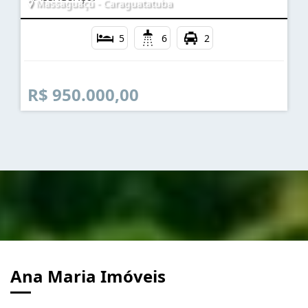
Massaguaçú - Caraguatatuba
5
6
2
R$ 950.000,00
Ana Maria Imóveis