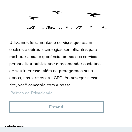
Utilizamos ferramentas e serviços que usam
cookies e outras tecnologias semelhantes para
melhorar a sua experiência em nossos serviços,
CRECI: 29755-J
personalizar publicidade e recomendar conteúdo
Informações de Contato
de seu interesse, além de protegermos seus
dados, nos termos da LGPD. Ao navegar nesse
site, você concorda com a nossa
Ana Maria Imóveis
Política de Privacidade.
Av. Maria de Lourdes da Silva Kfouri, Nº7
Caraguatatuba - SP
Entendi
CEP: 11667-000
Telefones