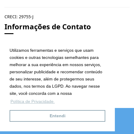
CRECI: 29755-J
Informações de Contato
Utilizamos ferramentas e serviços que usam
cookies e outras tecnologias semelhantes para
melhorar a sua experiência em nossos serviços,
Ana Maria Imóveis
personalizar publicidade e recomendar conteúdo
Av. Maria de Lourdes da Silva Kfouri, Nº7
de seu interesse, além de protegermos seus
Caraguatatuba - SP
dados, nos termos da LGPD. Ao navegar nesse
CEP: 11667-000
site, você concorda com a nossa
Política de Privacidade.
Telefones
(12) 9.8132.5151
Entendi
(12) 9.9632.5151