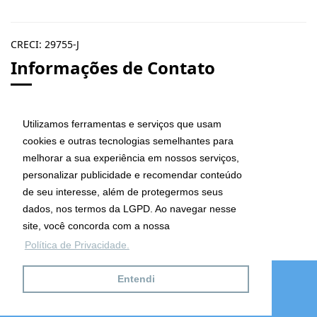
CRECI: 29755-J
Informações de Contato
Utilizamos ferramentas e serviços que usam
cookies e outras tecnologias semelhantes para
melhorar a sua experiência em nossos serviços,
Ana Maria Imóveis
personalizar publicidade e recomendar conteúdo
Av. Maria de Lourdes da Silva Kfouri, Nº7
de seu interesse, além de protegermos seus
Caraguatatuba - SP
dados, nos termos da LGPD. Ao navegar nesse
CEP: 11667-000
site, você concorda com a nossa
Política de Privacidade.
Telefones
(12) 9.8132.5151
Entendi
(12) 9.9632.5151