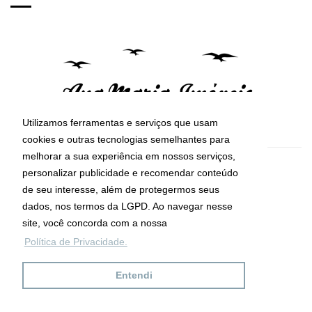
Utilizamos ferramentas e serviços que usam
cookies e outras tecnologias semelhantes para
melhorar a sua experiência em nossos serviços,
CRECI: 29755-J
personalizar publicidade e recomendar conteúdo
Informações de Contato
de seu interesse, além de protegermos seus
dados, nos termos da LGPD. Ao navegar nesse
site, você concorda com a nossa
Ana Maria Imóveis
Política de Privacidade.
Av. Maria de Lourdes da Silva Kfouri, Nº7
Caraguatatuba - SP
Entendi
CEP: 11667-000