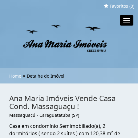
Favoritos (
0
)
Toggl
navig
Home
Detalhe do Imóvel
Ana Maria Imóveis Vende Casa
Cond. Massaguaçu !
Massaguaçú - Caraguatatuba (SP)
Casa em condomínio Semimobiliado(a), 2
dormitórios ( sendo 2 suítes ) com 120,38 m² de