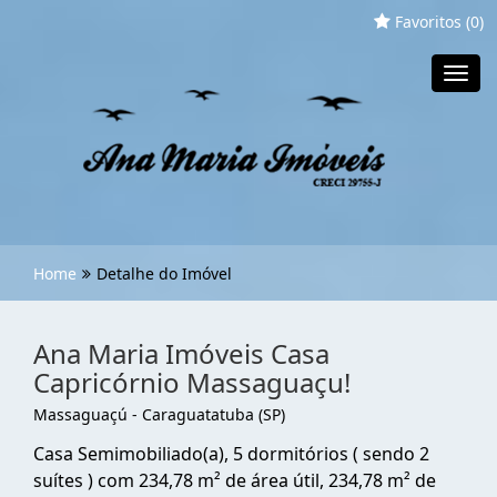
Favoritos (
0
)
Toggl
navig
Home
Detalhe do Imóvel
Ana Maria Imóveis Casa
Capricórnio Massaguaçu!
Massaguaçú - Caraguatatuba (SP)
Casa Semimobiliado(a), 5 dormitórios ( sendo 2
suítes ) com 234,78 m² de área útil, 234,78 m² de