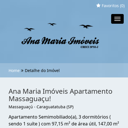
Favoritos (
0
)
Toggl
navig
Home
Detalhe do Imóvel
Ana Maria Imóveis Apartamento
Massaguaçu!
Massaguaçú - Caraguatatuba (SP)
Apartamento Semimobiliado(a), 3 dormitórios (
sendo 1 suíte ) com 97,15 m² de área útil, 147,00 m²