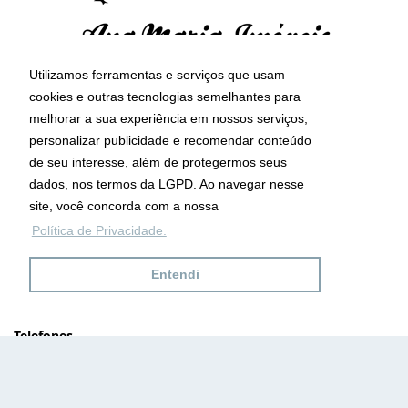
Utilizamos ferramentas e serviços que usam
cookies e outras tecnologias semelhantes para
melhorar a sua experiência em nossos serviços,
CRECI: 29755-J
personalizar publicidade e recomendar conteúdo
Informações de Contato
de seu interesse, além de protegermos seus
dados, nos termos da LGPD. Ao navegar nesse
site, você concorda com a nossa
Ana Maria Imóveis
Política de Privacidade.
Av. Maria de Lourdes da Silva Kfouri, Nº7
Caraguatatuba - SP
Entendi
CEP: 11667-000
Telefones
(12) 9.8132.5151
(12) 9.9632.5151