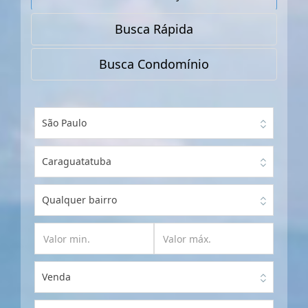
Busca Rápida
Busca Condomínio
São Paulo
Caraguatatuba
Qualquer bairro
Venda