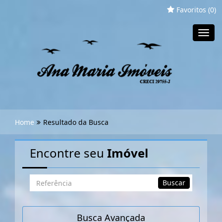
Favoritos (
0
)
Toggl
navig
Home
Resultado da Busca
Encontre seu
Imóvel
Busca
Buscar
por
Referência
Busca Avançada