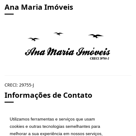
Ana Maria Imóveis
CRECI: 29755-J
Informações de Contato
Ana Maria Imóveis
Utilizamos ferramentas e serviços que usam
Av. Maria de Lourdes da Silva Kfouri, Nº7
cookies e outras tecnologias semelhantes para
Caraguatatuba - SP
melhorar a sua experiência em nossos serviços,