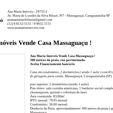
Ana Maria Imóveis - 29755-J
Av. Maria de Lourdes da Silva Kfouri, Nº7 - Massaguaçú, Caraguatatuba/SP
anamariaimobiliaria@gmail.com
(12) 9.8132-5151 / 9.9632.5151
www.anamariaimoveis.com
óveis Vende Casa Massaguaçu !
Ana Maria Imóveis Vende Casa Massaguaçu !
300 metros da praia, rua pavimentada.
Aceita Financiamento bancário
Casa em condomínio, 2 dormitórios ( sendo 1 suíte ) com 83,
de garagem, para venda. Massaguaçú, Caraguatatuba (SP)
piso superior: 2 dormitórios (sendo 1 suíte)
Piso térreo: sala cozinha americana, 1 banheiro social compl
churrasqueira, quintal e cobertura de laser.
Área construída: 83,00m²
IPTU mensal: 79,95 mensal
Condomínio: 50,00 mensal
Distância da Praia: aproximadamente 300 metros da praia ( q
Massaguaçu.