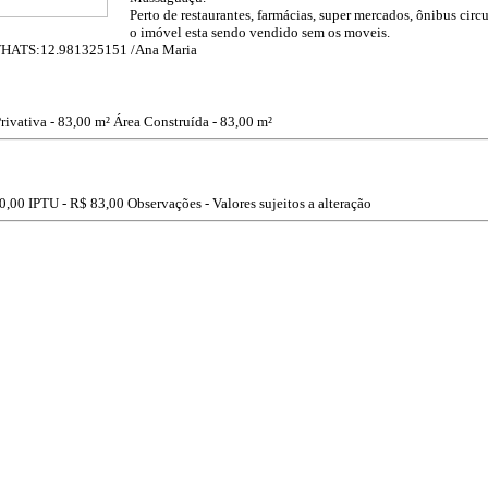
Perto de restaurantes, farmácias, super mercados, ônibus circu
o imóvel esta sendo vendido sem os moveis.
 WHATS:12.981325151 /Ana Maria
rivativa - 83,00 m²
Área Construída - 83,00 m²
0,00
IPTU -
R$ 83,00
Observações - Valores sujeitos a alteração